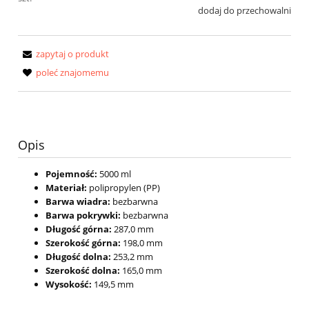
dodaj do przechowalni
zapytaj o produkt
poleć znajomemu
Opis
Pojemność:
5000 ml
Materiał:
polipropylen (PP)
Barwa wiadra:
bezbarwna
Barwa pokrywki:
bezbarwna
Długość górna:
287,0 mm
Szerokość górna:
198,0 mm
Długość dolna:
253,2 mm
Szerokość dolna:
165,0 mm
Wysokość:
149,5 mm