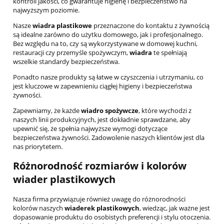
kontroli jakości, co gwarantuje higienę i bezpieczeństwo na
najwyższym poziomie.
Nasze
wiadra plastikowe
przeznaczone do kontaktu z żywnością
są idealne zarówno do użytku domowego, jak i profesjonalnego.
Bez względu na to, czy są wykorzystywane w domowej kuchni,
restauracji czy przemyśle spożywczym,
wiadra
te spełniają
wszelkie standardy bezpieczeństwa.
Ponadto nasze produkty są łatwe w czyszczenia i utrzymaniu, co
jest kluczowe w zapewnieniu ciągłej higieny i bezpieczeństwa
żywności.
Zapewniamy, że każde
wiadro spożywcze
, które wychodzi z
naszych linii produkcyjnych, jest dokładnie sprawdzane, aby
upewnić się, że spełnia najwyższe wymogi dotyczące
bezpieczeństwa żywności. Zadowolenie naszych klientów jest dla
nas priorytetem.
Różnorodność rozmiarów i kolorów
wiader plastikowych
Nasza firma przywiązuje również uwagę do różnorodności
kolorów naszych
wiaderek plastikowych
, wiedząc, jak ważne jest
dopasowanie produktu do osobistych preferencji i stylu otoczenia.