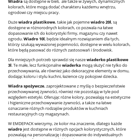
Wiadra
są dostępne w bieli, ale także w żywych, dynamicznych
kolorach, które mogą dodać charakteru każdemu wnętrzu,
ogrodowi czy miejscu pracy.
Duże
wiadra plastikowe
, takie jak pojemne
wiadro 20l
, są
dostępne w różnorodnych kolorach, co pozwala na łatwe
dopasowanie ich do kolorystyki firmy, magazynu czy nawet
ogrodu.
Wiadro 10l
, będzie idealnym rozwiązaniem dla tych,
którzy szukają wyważonej pojemności, dostępne w wielu kolorach,
które będą pasować do różnych zastosowań i środowisk.
Dla mniejszych potrzeb sprawdzi się nasze
wiaderko plastikowe
3l
. Te małe, lecz funkcjonalne
wiaderka
mogą służyć nie tylko do
przechowywania, ale również jako dekoracyjne elementy w domu,
dodając koloru i stylu kuchni, łazience czy pokojowi dziecka.
Wiadra spożywcze
, zaprojektowane z myślą o bezpieczeństwie
przechowywanej żywności, również nie pozostają w tyle pod
względem estetyki. Oferując różne kolory, pozwalają na estetyczne
i higieniczne przechowywanie żywności, a także na łatwe
oznaczanie różnych rodzajów produktów w kuchniach
restauracyjnych czy magazynach.
W EMDEPACK wierzymy, że kolor ma znaczenie, dlatego każde
wiadro
jest dostępne w różnych opcjach kolorystycznych, które
pozwalają na personalizację i dopasowanie do indywidualnych