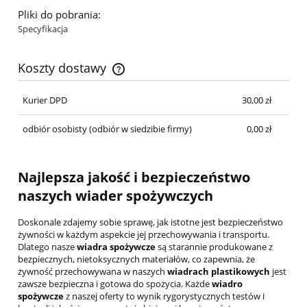
Pliki do pobrania:
Specyfikacja
Koszty dostawy
Cena nie zawiera ewentualnych kosztów płatności
Kurier DPD
30,00 zł
odbiór osobisty
(odbiór w siedzibie firmy)
0,00 zł
Najlepsza jakość i bezpieczeństwo
naszych
wiader spożywczych
Doskonale zdajemy sobie sprawę, jak istotne jest bezpieczeństwo
żywności w każdym aspekcie jej przechowywania i transportu.
Dlatego nasze
wiadra spożywcze
są starannie produkowane z
bezpiecznych, nietoksycznych materiałów, co zapewnia, że
żywność przechowywana w naszych
wiadrach plastikowych
jest
zawsze bezpieczna i gotowa do spożycia. Każde
wiadro
spożywcze
z naszej oferty to wynik rygorystycznych testów i